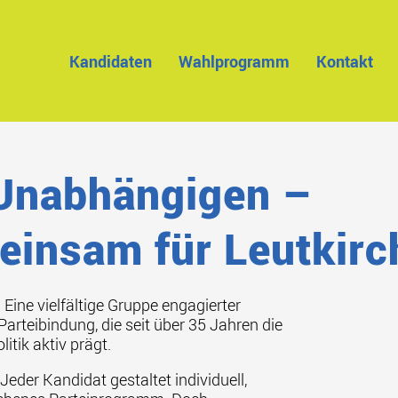
Kandidaten
Wahlprogramm
Kontakt
Unabhängigen –
insam für Leutkirc
:
Eine vielfältige Gruppe engagierter
arteibindung, die seit über 35 Jahren die
tik aktiv prägt.
Jeder Kandidat gestaltet individuell,