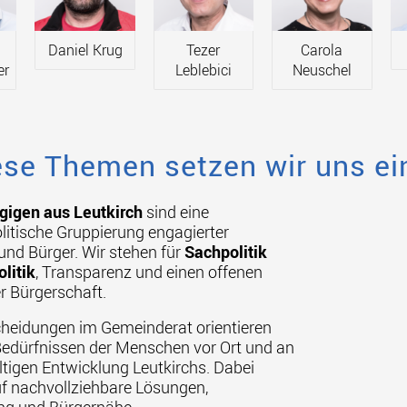
Daniel Krug
Tezer
Carola
er
Leblebici
Neuschel
ese Themen setzen wir uns ei
igen aus Leutkirch
sind eine
tische Gruppierung engagierter
und Bürger. Wir stehen für
Sachpolitik
olitik
, Transparenz und einen offenen
r Bürgerschaft.
heidungen im Gemeinderat orientieren
Bedürfnissen der Menschen vor Ort und an
ltigen Entwicklung Leutkirchs. Dabei
uf nachvollziehbare Lösungen,