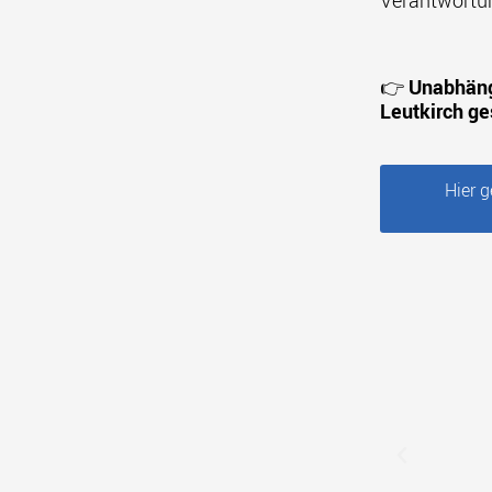
Verantwortu
👉
Unabhäng
Leutkirch ge
Hier 
Voriger