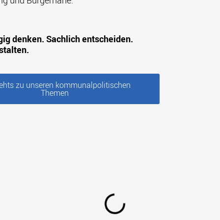
ng und Bürgernähe.
ig denken. Sachlich entscheiden.
stalten.
gehts zu unseren kommunalpolitischen
Themen