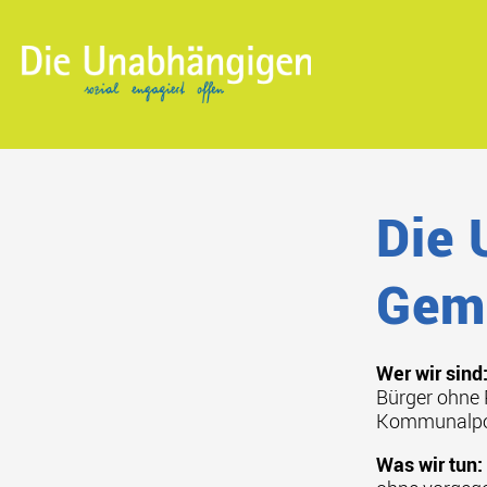
Zum
Inhalt
springen
Die 
Geme
Wer wir sind
Bürger ohne P
Kommunalpoli
Was wir tun: